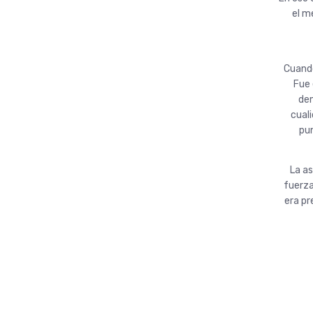
el m
Cuando
Fue 
dem
cuali
pun
La as
fuerza
era pr