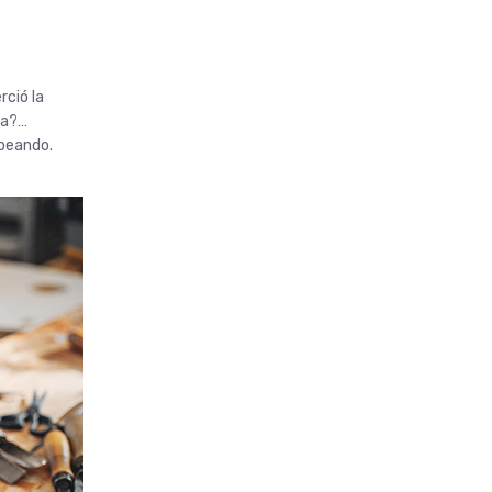
rció la
sa?…
peando.