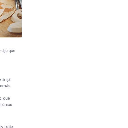
-dijo que
a lija.
 demás.
o, que
l único
 la lija,