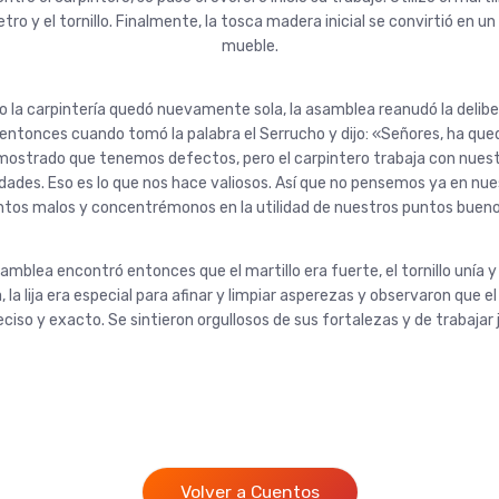
etro y el tornillo. Finalmente, la tosca madera inicial se convirtió en un 
mueble.
 la carpintería quedó nuevamente sola, la asamblea reanudó la delibe
entonces cuando tomó la palabra el Serrucho y dijo: «Señores, ha qu
ostrado que tenemos defectos, pero el carpintero trabaja con nues
dades. Eso es lo que nos hace valiosos. Así que no pensemos ya en nu
tos malos y concentrémonos en la utilidad de nuestros puntos buen
amblea encontró entonces que el martillo era fuerte, el tornillo unía 
, la lija era especial para afinar y limpiar asperezas y observaron que e
eciso y exacto. Se sintieron orgullosos de sus fortalezas y de trabajar 
Volver a Cuentos