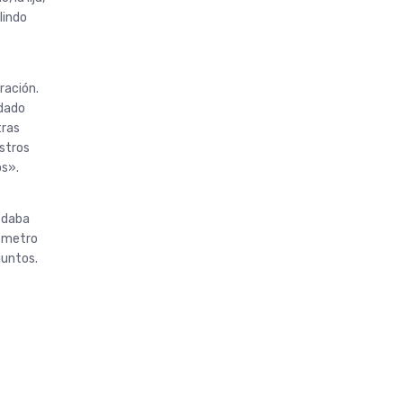
lindo
ración.
edado
tras
estros
os».
y daba
l metro
juntos.