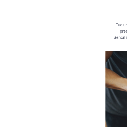
Fue un
pre
Sencil