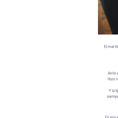
El marti
Ante e
Hizo v
Y la 
siempr
En eso e