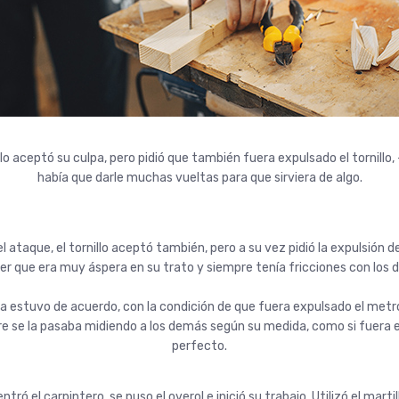
llo aceptó su culpa, pero pidió que también fuera expulsado el tornillo, 
había que darle muchas vueltas para que sirviera de algo.
l ataque, el tornillo aceptó también, pero a su vez pidió la expulsión de l
er que era muy áspera en su trato y siempre tenía fricciones con los
lija estuvo de acuerdo, con la condición de que fuera expulsado el metr
e se la pasaba midiendo a los demás según su medida, como si fuera e
perfecto.
ntró el carpintero, se puso el overol e inició su trabajo. Utilizó el martillo,