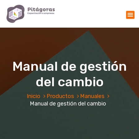
S
Capacitación a empresas
a
l
t
a
r
a
l
c
Manual de gestión
o
n
del cambio
t
e
n
Inicio
Productos
Manuales
i
Manual de gestión del cambio
d
o